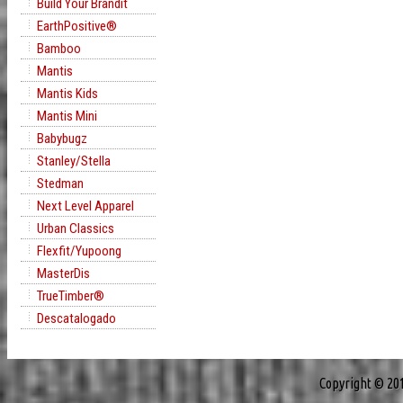
Build Your Brandit
EarthPositive®
Bamboo
Mantis
Mantis Kids
Mantis Mini
Babybugz
Stanley/Stella
Stedman
Next Level Apparel
Urban Classics
Flexfit/Yupoong
MasterDis
TrueTimber®
Descatalogado
Copyright © 20