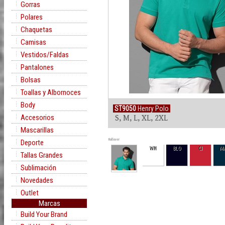
Gorras
Polares
Chaquetas
Camisas
Vestidos/Faldas
Pantalones
Bolsas
Toallas y Albornoces
Body
ST9050
Henry Polo
Accesorios
S, M, L, XL, 2XL
Mascarillas
Rollover
Deporte
WH
BLO
CI
M
Tallas Grandes
Sublimación
Novedades
Outlet
Marcas
Build Your Brand