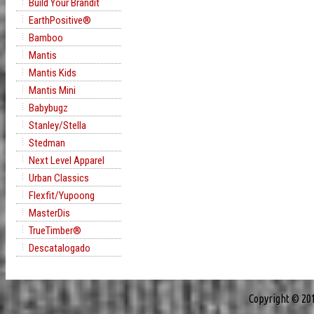
Build Your Brandit
EarthPositive®
Bamboo
Mantis
Mantis Kids
Mantis Mini
Babybugz
Stanley/Stella
Stedman
Next Level Apparel
Urban Classics
Flexfit/Yupoong
MasterDis
TrueTimber®
Descatalogado
Copyright © 20