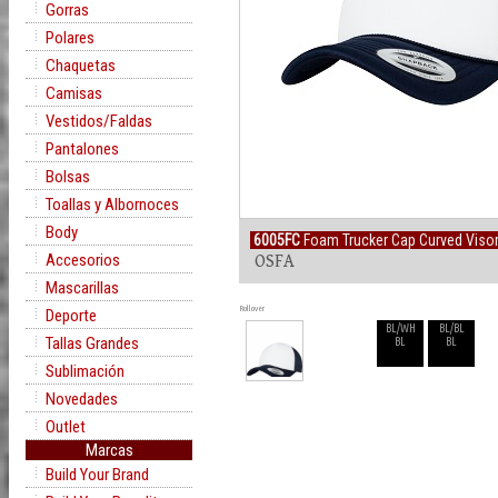
Gorras
Polares
Chaquetas
Camisas
Vestidos/Faldas
Pantalones
Bolsas
Toallas y Albornoces
Body
6005FC
Foam Trucker Cap Curved Viso
Accesorios
OSFA
Mascarillas
Rollover
Deporte
BL/WH
BL/BL
Tallas Grandes
BL
BL
Sublimación
Novedades
Outlet
Marcas
Build Your Brand