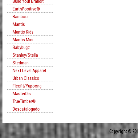
Build Your Brandit
EarthPositive®
Bamboo
Mantis
Mantis Kids
Mantis Mini
Babybugz
Stanley/Stella
Stedman
Next Level Apparel
Urban Classics
Flexfit/Yupoong
MasterDis
TrueTimber®
Descatalogado
Copyright © 20