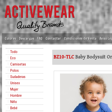
Colores
Descargas
FAQ
Contactar
Condiciones de Venta
Aviso Le
Todo
BZ10-TLC
Baby Bodysuit Or
Eco
Camisetas
Polos
Sudaderas
Unisex
Mujer
Hombre
Niño
Bebé