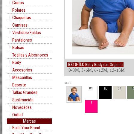
Gorras
Polares
Chaquetas
Camisas
Vestidos/Faldas
Pantalones
Bolsas
Toallas y Albornoces
Body
BZ10-TLC
Baby Bodysuit Organic
Accesorios
0-3M, 3-6M, 6-12M, 12-18M
Mascarillas
Rollover
Deporte
WH
BL
ON
C
Tallas Grandes
Sublimación
F
Novedades
Outlet
Marcas
Build Your Brand