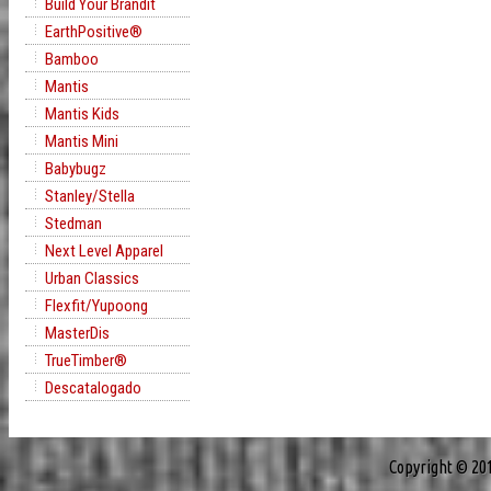
Build Your Brandit
EarthPositive®
Bamboo
Mantis
Mantis Kids
Mantis Mini
Babybugz
Stanley/Stella
Stedman
Next Level Apparel
Urban Classics
Flexfit/Yupoong
MasterDis
TrueTimber®
Descatalogado
Copyright © 20