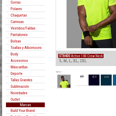
Gorras
Polares
Chaquetas
Camisas
Vestidos/Faldas
Pantalones
Bolsas
Toallas y Albornoces
Body
ST8400
Active 140 Crew Neck
Accesorios
S, M, L, XL, 2XL
Mascarillas
Rollover
Deporte
WH
BLO
MAB
Tallas Grandes
Sublimación
Novedades
Outlet
Marcas
Build Your Brand