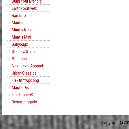
Build Your Brandit
EarthPositive®
Bamboo
Mantis
Mantis Kids
Mantis Mini
Babybugz
Stanley/Stella
Stedman
Next Level Apparel
Urban Classics
Flexfit/Yupoong
MasterDis
TrueTimber®
Descatalogado
Copyright © 20