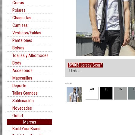
Gorras
Polares
Chaquetas
Camisas
Vestidos/Faldas
Pantalones
Bolsas
Toallas y Albornoces
Body
BY063
Jersey Scarf
Accesorios
Unica
Mascarillas
Rollover
Deporte
WH
BL
HG
C
Tallas Grandes
Sublimación
Novedades
Outlet
Marcas
Build Your Brand