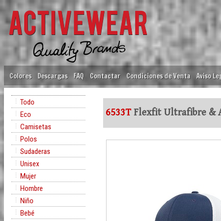
Colores
Descargas
FAQ
Contactar
Condiciones de Venta
Aviso Le
Todo
6533T
Flexfit Ultrafibre &
Eco
Camisetas
Polos
Sudaderas
Unisex
Mujer
Hombre
Niño
Bebé