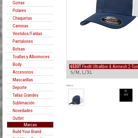
Gorras
Polares
Chaquetas
Camisas
Vestidos/Faldas
Pantalones
Bolsas
Toallas y Albornoces
Body
6533T
Flexfit Ultrafibre & Airmesh 2-To
Accesorios
S/M, L/XL
Mascarillas
Rollover
Deporte
BL
Tallas Grandes
WH
Sublimación
Novedades
Outlet
Marcas
Build Your Brand