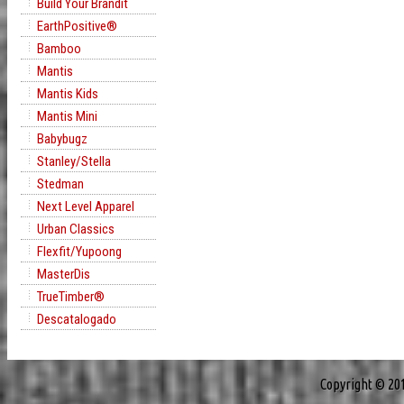
Build Your Brandit
EarthPositive®
Bamboo
Mantis
Mantis Kids
Mantis Mini
Babybugz
Stanley/Stella
Stedman
Next Level Apparel
Urban Classics
Flexfit/Yupoong
MasterDis
TrueTimber®
Descatalogado
Copyright © 20