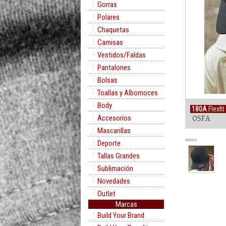
Gorras
Polares
Chaquetas
Camisas
Vestidos/Faldas
Pantalones
Bolsas
Toallas y Albornoces
Body
180A
Flexfi
Accesorios
OSFA
Mascarillas
Rollover
Deporte
Tallas Grandes
Sublimación
Novedades
Outlet
Marcas
Build Your Brand