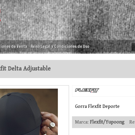
iones de Venta
Aviso Legal y Condiciones de Uso
fit Delta Adjustable
Gorra Flexfit Deporte
Marca:
Flexfit/Yupoong
Ref