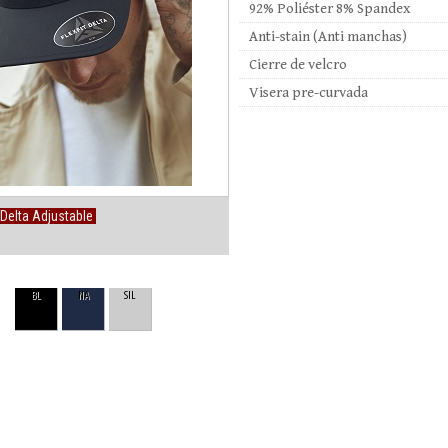
92% Poliéster 8% Spandex
Anti-stain (Anti manchas)
Cierre de velcro
Visera pre-curvada
t Delta Adjustable
BL
NA
SIL