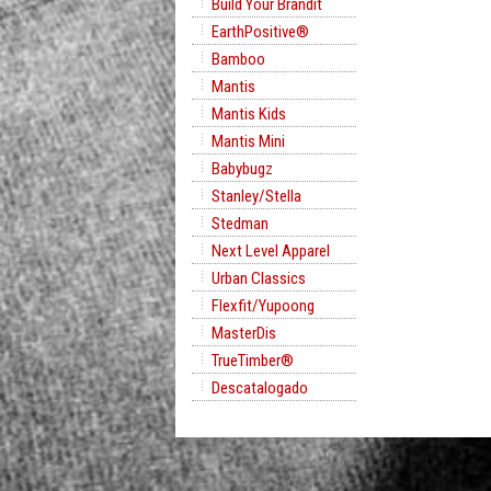
Build Your Brandit
EarthPositive®
Bamboo
Mantis
Mantis Kids
Mantis Mini
Babybugz
Stanley/Stella
Stedman
Next Level Apparel
Urban Classics
Flexfit/Yupoong
MasterDis
TrueTimber®
Descatalogado