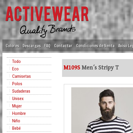
Colores
Descargas
FAQ
Contactar
Condiciones de Venta
Aviso Le
Todo
M109S
Men´s Stripy T
Eco
Camisetas
Polos
Sudaderas
Unisex
Mujer
Hombre
Niño
Bebé