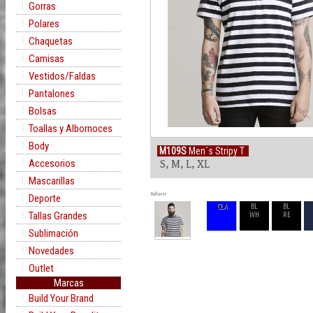
Gorras
Polares
Chaquetas
Camisas
Vestidos/Faldas
Pantalones
Bolsas
Toallas y Albornoces
Body
M109S
Men´s Stripy T
Accesorios
S, M, L, XL
Mascarillas
Rollover
Deporte
CLA
BL
BL
Tallas Grandes
WH
RE
Sublimación
Novedades
Outlet
Marcas
Build Your Brand