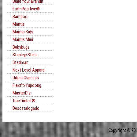
Build Your Brandit
EarthPositive®
Bamboo
Mantis
Mantis Kids
Mantis Mini
Babybugz
Stanley/Stella
Stedman
Next Level Apparel
Urban Classics
Flexfit/Yupoong
MasterDis
TrueTimber®
Descatalogado
Copyright © 20