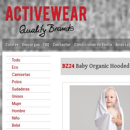
Colores
Descargas
FAQ
Contactar
Condiciones de Venta
Aviso Le
Todo
BZ24
Baby Organic Hooded
Eco
Camisetas
Polos
Sudaderas
Unisex
Mujer
Hombre
Niño
Bebé