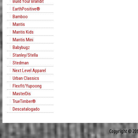
Build Your Brandit
EarthPositive®
Bamboo
Mantis
Mantis Kids
Mantis Mini
Babybugz
Stanley/Stella
Stedman
Next Level Apparel
Urban Classics
Flexfit/Yupoong
MasterDis
TrueTimber®
Descatalogado
Copyright © 20