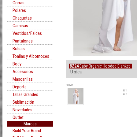
Gorras
Polares
Chaquetas
Camisas
Vestidos/Faldas
Pantalones
Bolsas
Toallas y Albornoces
Body
BZ24
Baby Organic Hooded Blanket
Accesorios
Unica
Mascarillas
Rollover
Deporte
WH
Tallas Grandes
WH
Sublimación
Novedades
Outlet
Marcas
Build Your Brand