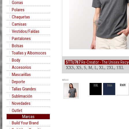
Gorras
Polares
Chaquetas
Camisas
Vestidos/Faldas
Pantalones
Bolsas
Toallas y Albornoces
Body
STTU787
Re-Creator - The Unisex Recyc
Accesorios
XXS, XS, S, M, L, XL, 2XL, 3XL
Mascarillas
Rollover
Deporte
RBL
RNA
RWH
Tallas Grandes
Sublimación
Novedades
Outlet
Marcas
Build Your Brand