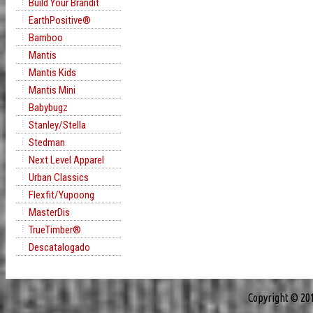
Build Your Brandit
EarthPositive®
Bamboo
Mantis
Mantis Kids
Mantis Mini
Babybugz
Stanley/Stella
Stedman
Next Level Apparel
Urban Classics
Flexfit/Yupoong
MasterDis
TrueTimber®
Descatalogado
Copyright © 20