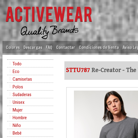
Colores
Descargas
FAQ
Contactar
Condiciones de Venta
Aviso Le
Todo
STTU787
Re-Creator - The 
Eco
Camisetas
Polos
Sudaderas
Unisex
Mujer
Hombre
Niño
Bebé