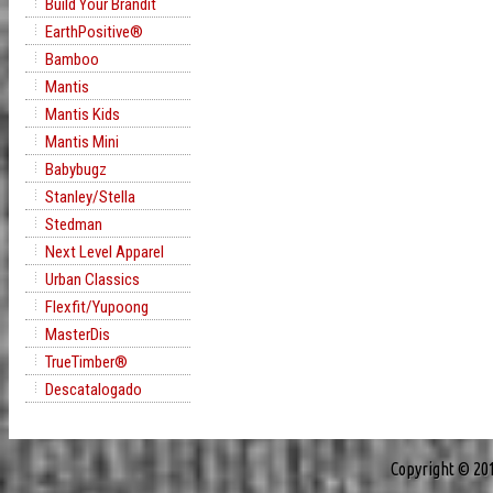
Build Your Brandit
EarthPositive®
Bamboo
Mantis
Mantis Kids
Mantis Mini
Babybugz
Stanley/Stella
Stedman
Next Level Apparel
Urban Classics
Flexfit/Yupoong
MasterDis
TrueTimber®
Descatalogado
Copyright © 20