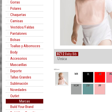
Gorras
Polares
Chaquetas
Camisas
Vestidos/Faldas
Pantalones
Bolsas
Toallas y Albornoces
Body
BZ12
Baby Bib
Accesorios
Unica
Mascarillas
Rollover
Deporte
WH
BL
RE
B
Tallas Grandes
Sublimación
HGM
DB
PP
Novedades
Outlet
Marcas
Build Your Brand