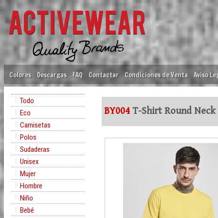
Colores
Descargas
FAQ
Contactar
Condiciones de Venta
Aviso Le
Todo
BY004
T-Shirt Round Neck
Eco
Camisetas
Polos
Sudaderas
Unisex
Mujer
Hombre
Niño
Bebé