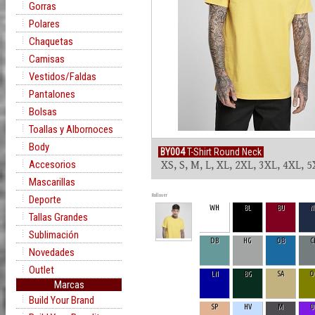
Gorras
Polares
Chaquetas
Camisas
Vestidos/Faldas
Pantalones
Bolsas
Toallas y Albornoces
Body
BY004
T-Shirt Round Neck
Accesorios
XS, S, M, L, XL, 2XL, 3XL, 4XL, 
Mascarillas
Rollover
Deporte
WH
BL
BU
N
Tallas Grandes
Sublimación
DB
HG
OB
C
Novedades
Outlet
LN
BG
SA
O
Marcas
Build Your Brand
SP
HV
M
U