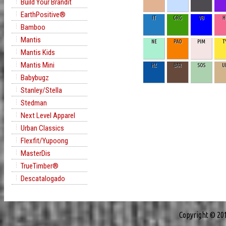
Build Your Brandit
EarthPositive®
IT
GRG
VB
H
Bamboo
Mantis
NE
PAO
PIM
T
Mantis Kids
Mantis Mini
HZ
BAR
SOS
U
Babybugz
Stanley/Stella
Stedman
Next Level Apparel
Urban Classics
Flexfit/Yupoong
MasterDis
TrueTimber®
Descatalogado
Copyright © 20