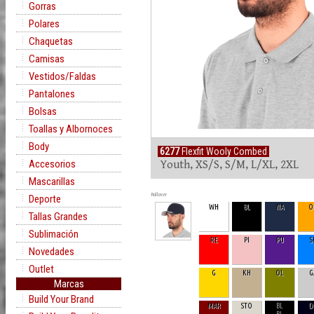
Gorras
Polares
Chaquetas
Camisas
Vestidos/Faldas
Pantalones
Bolsas
Toallas y Albornoces
Body
6277
Flexfit Wooly Combed
Accesorios
Youth, XS/S, S/M, L/XL, 2XL
Mascarillas
Rollover
Deporte
WH
BL
NA
O
Tallas Grandes
Sublimación
RE
PI
PU
S
Novedades
Outlet
G
KH
OL
G
Marcas
Build Your Brand
MAR
STO
BL
D
BL