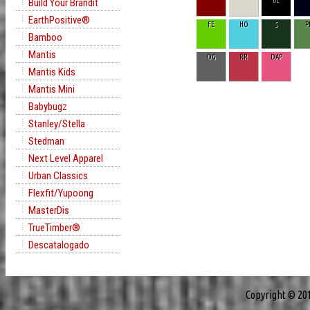
Build Your Brandit
EarthPositive®
FE
HO
S
P
Bamboo
Mantis
DG
RR
DAP
Mantis Kids
Mantis Mini
Babybugz
Stanley/Stella
Stedman
Next Level Apparel
Urban Classics
Flexfit/Yupoong
MasterDis
TrueTimber®
Descatalogado
Copyright © 20