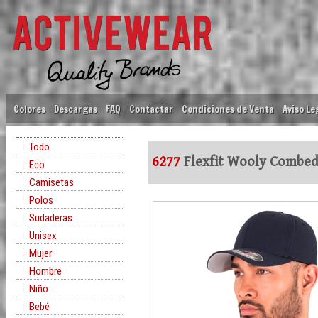
Colores
Descargas
FAQ
Contactar
Condiciones de Venta
Aviso Le
Todo
6277
Flexfit Wooly Combe
Eco
Camisetas
Polos
Sudaderas
Unisex
Mujer
Hombre
Niño
Bebé