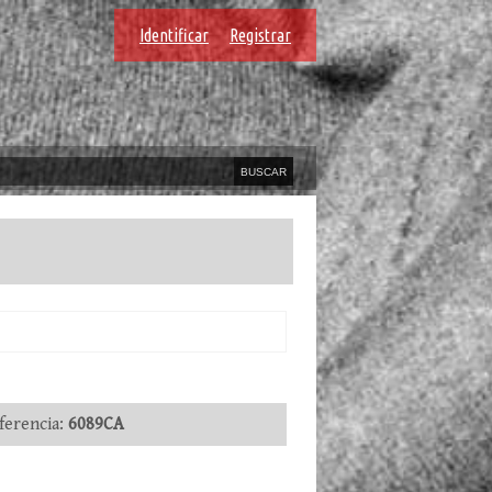
Identificar
Registrar
erencia:
6089CA