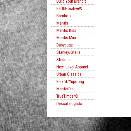
Build Your Brandit
EarthPositive®
Bamboo
Mantis
Mantis Kids
Mantis Mini
Babybugz
Stanley/Stella
Stedman
Next Level Apparel
Urban Classics
Flexfit/Yupoong
MasterDis
TrueTimber®
Descatalogado