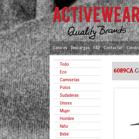
Colores
Descargas
FAQ
Contactar
Condic
Todo
6089CA
C
Eco
Camisetas
Polos
Sudaderas
Unisex
Mujer
Hombre
Niño
Bebé