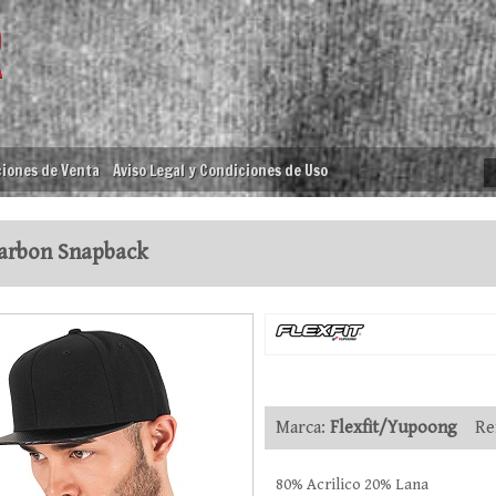
iones de Venta
Aviso Legal y Condiciones de Uso
arbon Snapback
Marca:
Flexfit/Yupoong
Ref
80% Acrilico 20% Lana