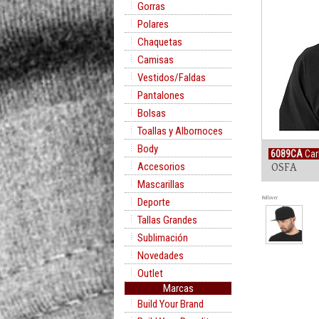
Gorras
Polares
Chaquetas
Camisas
Vestidos/Faldas
Pantalones
Bolsas
Toallas y Albornoces
Body
6089CA
Car
Accesorios
OSFA
Mascarillas
Rollover
Deporte
Tallas Grandes
Sublimación
Novedades
Outlet
Marcas
Build Your Brand