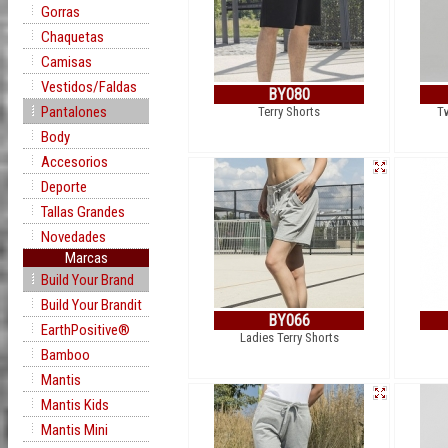
Gorras
Chaquetas
Camisas
Vestidos/Faldas
BY080
Pantalones
Terry Shorts
T
Body
Accesorios
Deporte
Tallas Grandes
Novedades
Marcas
Build Your Brand
Build Your Brandit
BY066
EarthPositive®
Ladies Terry Shorts
Bamboo
Mantis
Mantis Kids
Mantis Mini