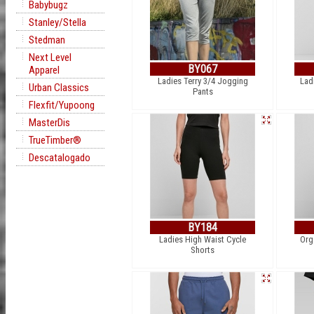
Babybugz
Stanley/Stella
Stedman
Next Level
BY067
Apparel
Ladies Terry 3/4 Jogging
Lad
Urban Classics
Pants
Flexfit/Yupoong
MasterDis
TrueTimber®
Descatalogado
BY184
Ladies High Waist Cycle
Org
Shorts